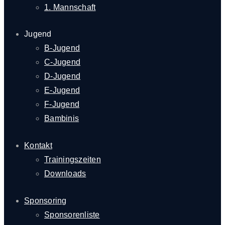
1. Mannschaft
Jugend
B-Jugend
C-Jugend
D-Jugend
E-Jugend
F-Jugend
Bambinis
Kontakt
Trainingszeiten
Downloads
Sponsoring
Sponsorenliste