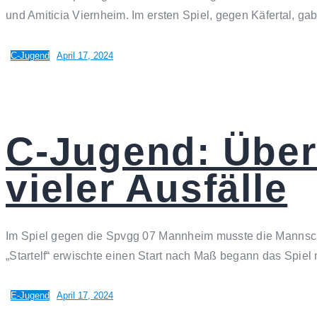
und Amiticia Viernheim. Im ersten Spiel, gegen Käfertal, ga
C-Jugend
April 17, 2024
C-Jugend: Über
vieler Ausfälle
Im Spiel gegen die Spvgg 07 Mannheim musste die Mannscha
„Startelf“ erwischte einen Start nach Maß begann das Spiel
E-Jugend
April 17, 2024