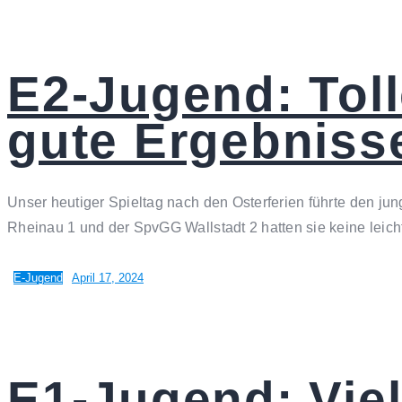
E2-Jugend: Tol
gute Ergebniss
Unser heutiger Spieltag nach den Osterferien führte den j
Rheinau 1 und der SpvGG Wallstadt 2 hatten sie keine leic
E-Jugend
April 17, 2024
E1-Jugend: Viel