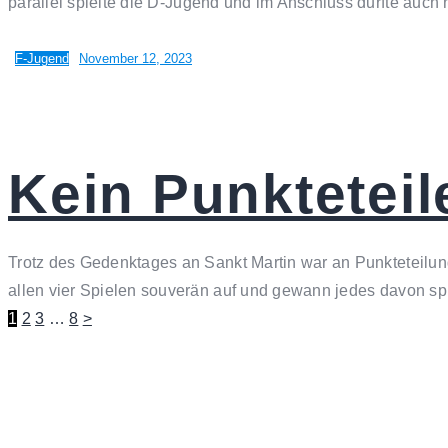
parallel spielte die D-Jugend und im Anschluss durfte auc
F-Jugend
November 12, 2023
Kein Punkteteil
Trotz des Gedenktages an Sankt Martin war an Punkteteilun
allen vier Spielen souverän auf und gewann jedes davon spi
1
2
3
…
8
>