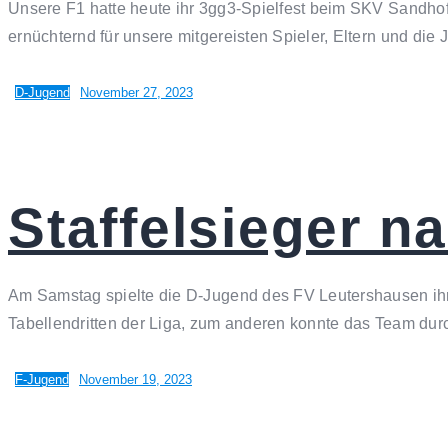
Unsere F1 hatte heute ihr 3gg3-Spielfest beim SKV Sandhof
ernüchternd für unsere mitgereisten Spieler, Eltern und di
D-Jugend
November 27, 2023
Staffelsieger n
Am Samstag spielte die D-Jugend des FV Leutershausen ih
Tabellendritten der Liga, zum anderen konnte das Team du
F-Jugend
November 19, 2023