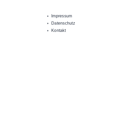
Impressum
Datenschutz
Kontakt