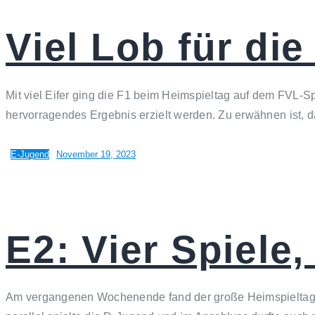
Viel Lob für die
Mit viel Eifer ging die F1 beim Heimspieltag auf dem FVL-Sp
hervorragendes Ergebnis erzielt werden. Zu erwähnen ist,
E-Jugend
November 19, 2023
E2: Vier Spiele,
Am vergangenen Wochenende fand der große Heimspieltag de