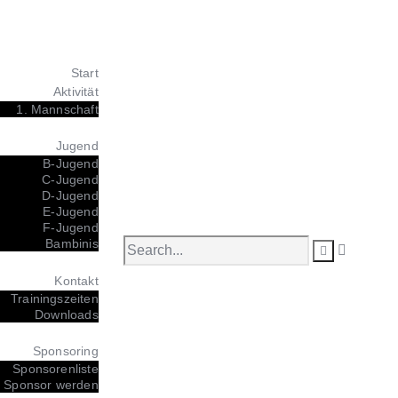
Start
Aktivität
1. Mannschaft
Jugend
B-Jugend
C-Jugend
D-Jugend
E-Jugend
F-Jugend
Bambinis
Kontakt
Trainingszeiten
Downloads
Sponsoring
Sponsorenliste
Sponsor werden