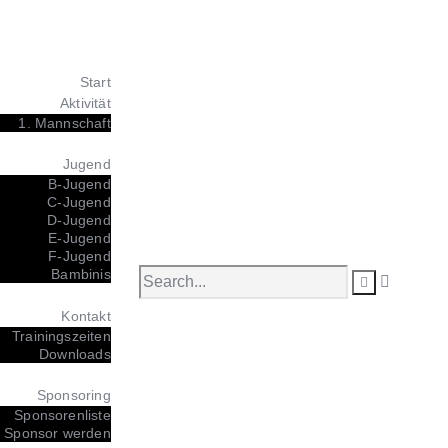
Start
Aktivität
1. Mannschaft
Jugend
B-Jugend
C-Jugend
D-Jugend
E-Jugend
F-Jugend
Bambinis
Kontakt
Trainingszeiten
Downloads
Sponsoring
Sponsorenliste
Sponsor werden