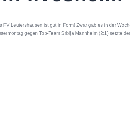
s FV Leutershausen ist gut in Form! Zwar gab es in der Woc
stermontag gegen Top-Team Srbija Mannheim (2:1) setzte de
eim. Es war das dritte Aufeinandertreffen der beiden Teams
nem Platz geschlagen geben. Doch die Rückrunde verlief bishe
n die Gastgeber bereits in der Anfangsphase. Maximilian Ort 
jubel auf Seiten des FVL: Max Stephan erhöhte auf 2:0 (15.). “
er den Weinheimer Nachrichten im Anschluss. Ein Grund dafü
as Merkel (41.) und Daniel Wiegand (44.) die Begegnung scho
hen von sich: Erst traf Kokou Georges N’Skoupoe (51.), dire
an, doch der FVL überstand die zehn starken Minuten von Ilv
n Freistoß von der Mittellinie unter die Latte (71.). Sehens