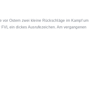
he vor Ostern zwei kleine Rückschläge im Kampf um
r FVL ein dickes Ausrufezeichen. Am vergangenen
 in dieser Saison. Nach dem Sieg im Kreispokal
r generell anders, und das zeigte sich auch in dieser
machte den Auftakt zum Torfestival und traf zur
Das war einseitig, wir hatten alles im Griff”,
r: Die makellose erste Halbzeit des FVL-Teams, das
n fast entschieden hat.
kt danach Alptekin Aksoy (54.). Nur noch 4:2, ging
esheim, mehr noch: Trainer Stefan Matthes setzte
wert, spielentscheidend. Nicolas Merkel erhöhte