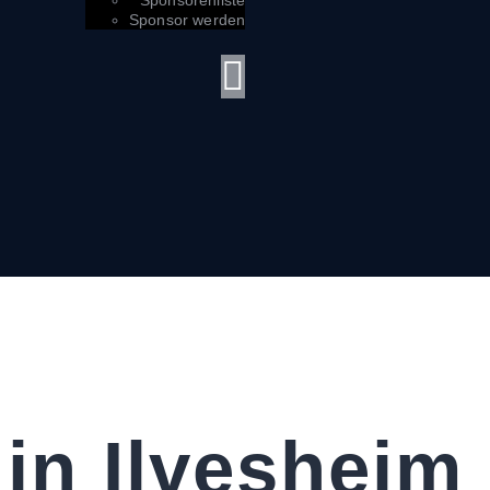
Sponsorenliste
Sponsor werden
 in Ilvesheim