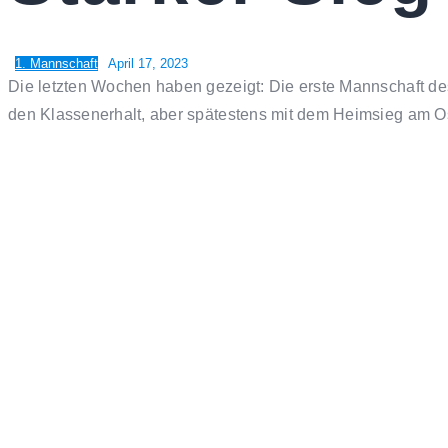
1. Mannschaft
April 17, 2023
Die letzten Wochen haben gezeigt: Die erste Mannschaft de
den Klassenerhalt, aber spätestens mit dem Heimsieg am O
Wochenende wollte man das Formhoch bestätigen – in Ilvesh
musste sich der FVL in der Hinrunde der Kreisliga auf eige
Partie.
Die Heisemer starteten hellwach in das Spiel und überrannte
frühen Führung (12.). Nur drei Minuten später der nächste Tor
kommentierte Vorstandsmitglied Karl-Heinz Durath gegenüb
kurz vor dem Pausenpfiff mit einem Doppelschlag von Nicol
Fast, denn nach dem Seitenwechsel gab Ilvesheim Lebenszeic
da etwa nochmal was? Die Gastgeber setzten zum Sturmlauf 
den Hoffnungen der Gegner ein jähes Ende und hämmerte eine